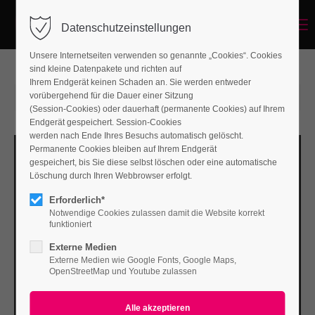
Menu
Datenschutzeinstellungen
Unsere Internetseiten verwenden so genannte „Cookies“. Cookies
sind kleine Datenpakete und richten auf
Ihrem Endgerät keinen Schaden an. Sie werden entweder
vorübergehend für die Dauer einer Sitzung
2016-04-12 16:32
von ContaoSystem
(Kommentare: 0)
(Session-Cookies) oder dauerhaft (permanente Cookies) auf Ihrem
Endgerät gespeichert. Session-Cookies
werden nach Ende Ihres Besuchs automatisch gelöscht.
Permanente Cookies bleiben auf Ihrem Endgerät
gespeichert, bis Sie diese selbst löschen oder eine automatische
Löschung durch Ihren Webbrowser erfolgt.
Erforderlich*
Notwendige Cookies zulassen damit die Website korrekt
funktioniert
Externe Medien
Externe Medien wie Google Fonts, Google Maps,
OpenStreetMap und Youtube zulassen