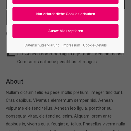
APPLE ROCKS
CURABITUR REM ULTRISIES
Whats new
L
orem ipsum dolor sit amet, consectetuer adipiscing
Datenschutzerklärung
Impressum
Cookie-Details
elit. Aenean commodo ligula eget dolor. Aenean massa.
Cum sociis natoque penatibus et magnis.
About
Nullam dictum felis eu pede mollis pretium. Integer tincidunt.
Cras dapibus. Vivamus elementum semper nisi. Aenean
vulputate eleifend tellus. Aenean leo ligula, porttitor eu,
consequat vitae, eleifend ac, enim. Aliquam lorem ante,
dapibus in, viverra quis, feugiat a, tellus. Phasellus viverra nulla