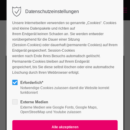
Menu
Datenschutzeinstellungen
Unsere Internetseiten verwenden so genannte „Cookies“. Cookies
sind kleine Datenpakete und richten auf
Ihrem Endgerät keinen Schaden an. Sie werden entweder
vorübergehend für die Dauer einer Sitzung
2015-06-15 14:57
von ContaoSystem
(Kommentare: 0)
(Session-Cookies) oder dauerhaft (permanente Cookies) auf Ihrem
Endgerät gespeichert. Session-Cookies
werden nach Ende Ihres Besuchs automatisch gelöscht.
Permanente Cookies bleiben auf Ihrem Endgerät
gespeichert, bis Sie diese selbst löschen oder eine automatische
Löschung durch Ihren Webbrowser erfolgt.
Erforderlich*
Notwendige Cookies zulassen damit die Website korrekt
funktioniert
Externe Medien
Externe Medien wie Google Fonts, Google Maps,
OpenStreetMap und Youtube zulassen