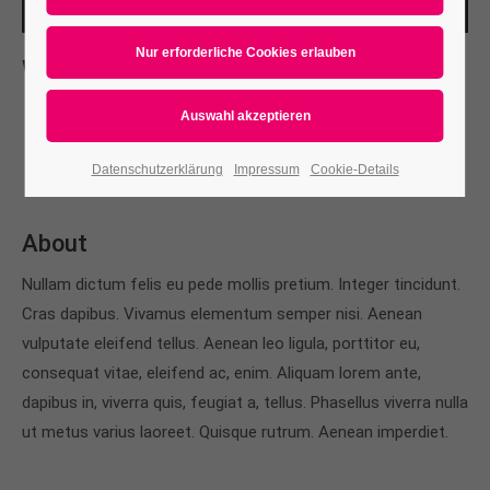
Whats new
L
orem ipsum dolor sit amet, consectetuer adipiscing
elit. Aenean commodo ligula eget dolor. Aenean massa.
Cum sociis natoque penatibus et magnis.
Datenschutzerklärung
Impressum
Cookie-Details
About
Nullam dictum felis eu pede mollis pretium. Integer tincidunt.
Cras dapibus. Vivamus elementum semper nisi. Aenean
vulputate eleifend tellus. Aenean leo ligula, porttitor eu,
consequat vitae, eleifend ac, enim. Aliquam lorem ante,
dapibus in, viverra quis, feugiat a, tellus. Phasellus viverra nulla
ut metus varius laoreet. Quisque rutrum. Aenean imperdiet.