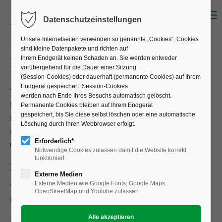
Datenschutzeinstellungen
Unsere Internetseiten verwenden so genannte „Cookies“. Cookies
sind kleine Datenpakete und richten auf
Ihrem Endgerät keinen Schaden an. Sie werden entweder
Impressum
vorübergehend für die Dauer einer Sitzung
(Session-Cookies) oder dauerhaft (permanente Cookies) auf Ihrem
Angaben gemäß § 5 TMG
Endgerät gespeichert. Session-Cookies
werden nach Ende Ihres Besuchs automatisch gelöscht.
Michael Maier
Permanente Cookies bleiben auf Ihrem Endgerät
gespeichert, bis Sie diese selbst löschen oder eine automatische
Dipl.-Ing. Landschaftsarchitekt (FH)
Löschung durch Ihren Webbrowser erfolgt.
Bürgermeister-Fröber-Weg 4
Erforderlich*
97892 Kreuzwertheim
Notwendige Cookies zulassen damit die Website korrekt
funktioniert
Kontakt
Externe Medien
Externe Medien wie Google Fonts, Google Maps,
Telefon: 09342 915582
OpenStreetMap und Youtube zulassen
E-Mail: info@maierlandplan.de
Umsatzsteuer-ID