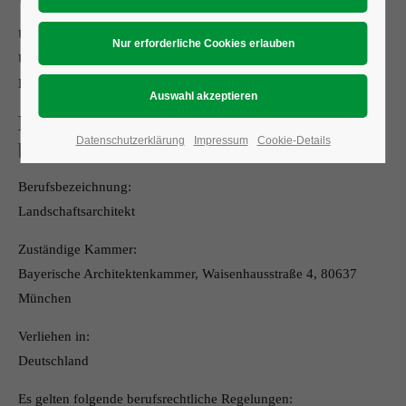
Umsatzsteuer-Identifikationsnummer gemäß § 27 a
Umsatzsteuergesetz:
DE 231268504
Berufsbezeichnung und
Datenschutzerklärung
Impressum
Cookie-Details
berufsrechtliche Regelungen
Berufsbezeichnung:
Landschaftsarchitekt
Zuständige Kammer:
Bayerische Architektenkammer, Waisenhausstraße 4, 80637
München
Verliehen in:
Deutschland
Es gelten folgende berufsrechtliche Regelungen: