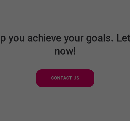
p you achieve your goals. Let
now!
CONTACT US