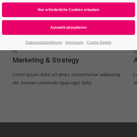
Lorem ipsum dolor sit amet, consectetuer adipiscing
L
elit. Aenean commodo ligula eget dolor.
e
Datenschutzerklärung
Impressum
Cookie-Details
05
0
Marketing & Strategy
Lorem ipsum dolor sit amet, consectetuer adipiscing
L
elit. Aenean commodo ligula eget dolor.
e