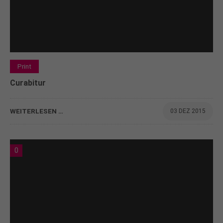
Print
Curabitur
WEITERLESEN …
03 DEZ 2015
0