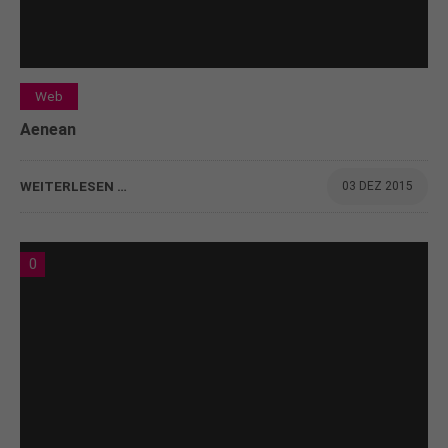
Web
Aenean
WEITERLESEN …
03 DEZ 2015
0