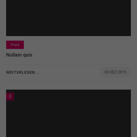
Print
Nullam quis
WEITERLESEN …
03 DEZ 2015
0