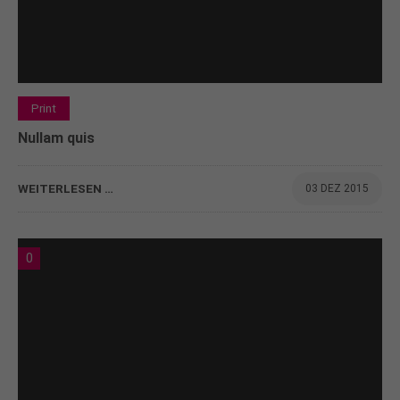
Print
Nullam quis
WEITERLESEN …
03 DEZ 2015
0