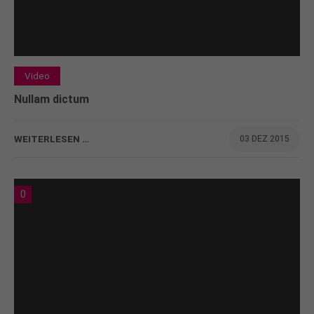
Video
Nullam dictum
WEITERLESEN …
03 DEZ 2015
0