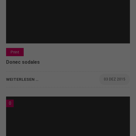
Print
Donec sodales
WEITERLESEN …
03 DEZ 2015
0