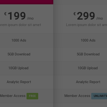
199
299
€
€
/mo
/mo
orem ipsum dolor sit amet
Lorem ipsum dolor sit am
1000 Ads
1000 Ads
5GB Download
5GB Download
10GB Upload
10GB Upload
Analytic Report
Analytic Report
Member Access
Member Access
FREE
UNLIMIT