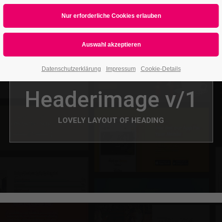
Datenschutzerklärung
Impressum
Cookie-Details
Headerimage v/1
LOVELY LAYOUT OF HEADING