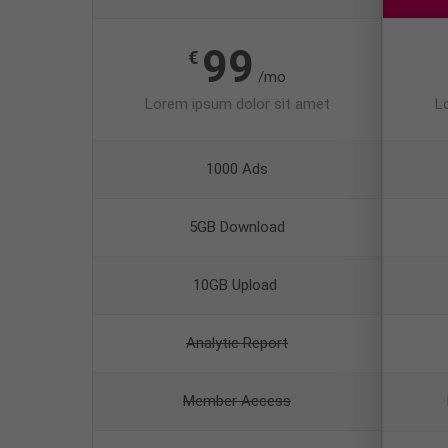
99
€
/mo
Lorem ipsum dolor sit amet
L
1000 Ads
5GB Download
10GB Upload
Analytic Report
Member Access