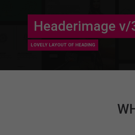
Headerimage v/
LOVELY LAYOUT OF HEADING
WH