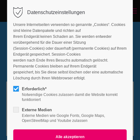
Menu
Datenschutzeinstellungen
Unsere Internetseiten verwenden so genannte „Cookies“. Cookies
sind kleine Datenpakete und richten auf
Ihrem Endgerät keinen Schaden an. Sie werden entweder
Maintenance Mode
vorübergehend für die Dauer einer Sitzung
(Session-Cookies) oder dauerhaft (permanente Cookies) auf Ihrem
We are currently revising our website. Please
Endgerät gespeichert. Session-Cookies
werden nach Ende Ihres Besuchs automatisch gelöscht.
check back later.
Permanente Cookies bleiben auf Ihrem Endgerät
gespeichert, bis Sie diese selbst löschen oder eine automatische
Löschung durch Ihren Webbrowser erfolgt.
Erforderlich*
Notwendige Cookies zulassen damit die Website korrekt
We are back in
funktioniert
Externe Medien
-1033
0-6
0-9
0-52
Externe Medien wie Google Fonts, Google Maps,
OpenStreetMap und Youtube zulassen
Tage
Stunden
Minuten
Sekunden