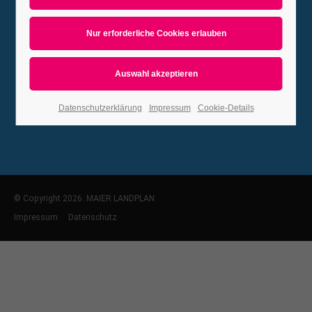
Send us a Mail
Steelmedia Ltd
Vallery Rd 971, Clifton, USA
01 444 888 242
Datenschutzerklärung
Impressum
Cookie-Details
© Copyright 2026. MAIER LANDPLAN
Impressum
Datenschutz