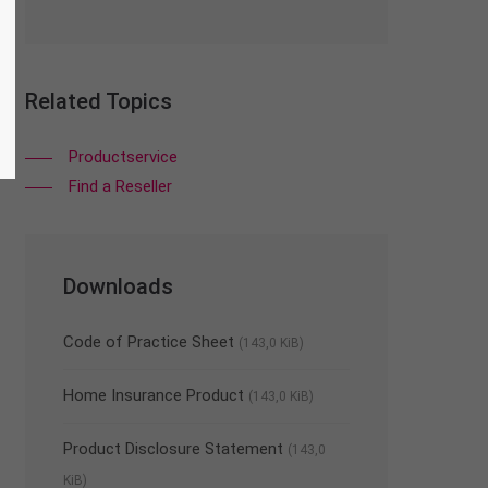
Related Topics
Productservice
Find a Reseller
Downloads
Code of Practice Sheet
(143,0 KiB)
Home Insurance Product
(143,0 KiB)
Product Disclosure Statement
(143,0
KiB)