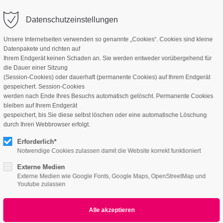
Datenschutzeinstellungen
Unsere Internetseiten verwenden so genannte „Cookies“. Cookies sind kleine
Datenpakete und richten auf
Ihrem Endgerät keinen Schaden an. Sie werden entweder vorübergehend für
die Dauer einer Sitzung
(Session-Cookies) oder dauerhaft (permanente Cookies) auf Ihrem Endgerät
gespeichert. Session-Cookies
werden nach Ende Ihres Besuchs automatisch gelöscht. Permanente Cookies
bleiben auf Ihrem Endgerät
nners
gespeichert, bis Sie diese selbst löschen oder eine automatische Löschung
durch Ihren Webbrowser erfolgt.
e
Erforderlich*
Notwendige Cookies zulassen damit die Website korrekt funktioniert
Externe Medien
Lorem ipsum dolor sit amet,
Externe Medien wie Google Fonts, Google Maps, OpenStreetMap und
Youtube zulassen
consectetuer adipiscing elit.
Aenean
commodo ligula eget dolor. Aenean massa.
Cum sociis natoque penatibus et magnis dis