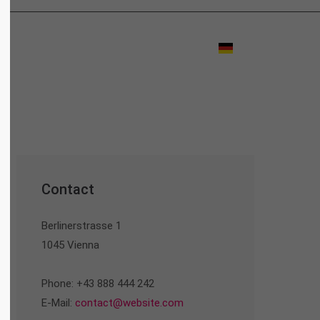
Contact
Berlinerstrasse 1
1045 Vienna
Phone: +43 888 444 242
E-Mail:
contact@website.com